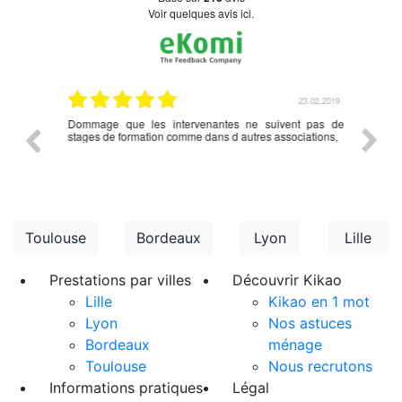
Voir quelques avis ici.
.03.2019
23.02.2019
nce en
Dommage que les intervenantes ne suivent pas de
rien à d
écédent
stages de formation comme dans d autres associations,
Toulouse
Bordeaux
Lyon
Lille
Prestations par villes
Découvrir Kikao
Lille
Kikao en 1 mot
Lyon
Nos astuces
Bordeaux
ménage
Toulouse
Nous recrutons
Informations pratiques
Légal