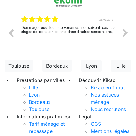
.03.2019
23.02.2019
nce en
Dommage que les intervenantes ne suivent pas de
rien à d
écédent
stages de formation comme dans d autres associations,
Toulouse
Bordeaux
Lyon
Lille
Prestations par villes
Découvrir Kikao
Lille
Kikao en 1 mot
Lyon
Nos astuces
Bordeaux
ménage
Toulouse
Nous recrutons
Informations pratiques
Légal
Tarif ménage et
CGS
repassage
Mentions légales