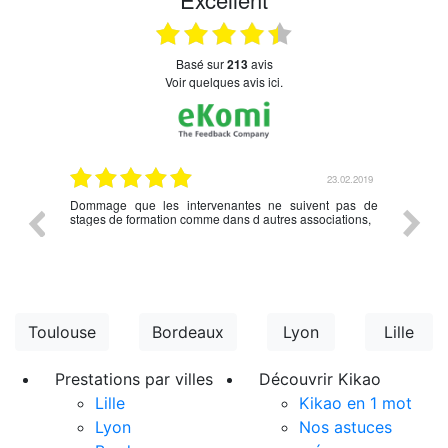
basé sur
213
avis
Voir quelques avis ici.
.03.2019
23.02.2019
nce en
Dommage que les intervenantes ne suivent pas de
rien à d
écédent
stages de formation comme dans d autres associations,
Toulouse
Bordeaux
Lyon
Lille
Prestations par villes
Découvrir Kikao
Lille
Kikao en 1 mot
Lyon
Nos astuces