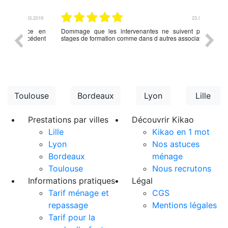
.03.2019
23.02.2019
nce en
Dommage que les intervenantes ne suivent pas de
rien à d
écédent
stages de formation comme dans d autres associations,
Toulouse
Bordeaux
Lyon
Lille
Prestations par villes
Découvrir Kikao
Lille
Kikao en 1 mot
Lyon
Nos astuces
Bordeaux
ménage
Toulouse
Nous recrutons
Informations pratiques
Légal
Tarif ménage et
CGS
repassage
Mentions légales
Tarif pour la