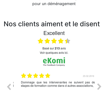
pour un déménagement
Nos clients aiment et le disent
Excellent
basé sur
213
avis
Voir quelques avis ici.
.03.2019
23.02.2019
nce en
Dommage que les intervenantes ne suivent pas de
rien à d
écédent
stages de formation comme dans d autres associations,