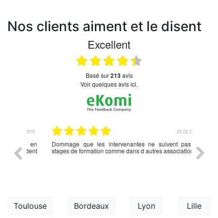
Nos clients aiment et le disent
Excellent
basé sur
213
avis
Voir quelques avis ici.
.03.2019
23.02.2019
nce en
Dommage que les intervenantes ne suivent pas de
rien à d
écédent
stages de formation comme dans d autres associations,
Toulouse
Bordeaux
Lyon
Lille