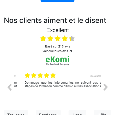
Nos clients aiment et le disent
Excellent
basé sur
213
avis
Voir quelques avis ici.
.03.2019
23.02.2019
nce en
Dommage que les intervenantes ne suivent pas de
rien à d
écédent
stages de formation comme dans d autres associations,