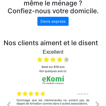
même le ménage ?
Confiez-nous votre domicile.
Devis express
Nos clients aiment et le disent
Excellent
basé sur
213
avis
Voir quelques avis ici.
.03.2019
23.02.2019
nce en
Dommage que les intervenantes ne suivent pas de
rien à d
écédent
stages de formation comme dans d autres associations,