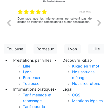
.03.2019
23.02.2019
nce en
Dommage que les intervenantes ne suivent pas de
rien à d
écédent
stages de formation comme dans d autres associations,
Toulouse
Bordeaux
Lyon
Lille
Prestations par villes
Découvrir Kikao
Lille
Kikao en 1 mot
Lyon
Nos astuces
Bordeaux
ménage
Toulouse
Nous recrutons
Informations pratiques
Légal
Tarif ménage et
CGS
repassage
Mentions légales
Tarif pour la