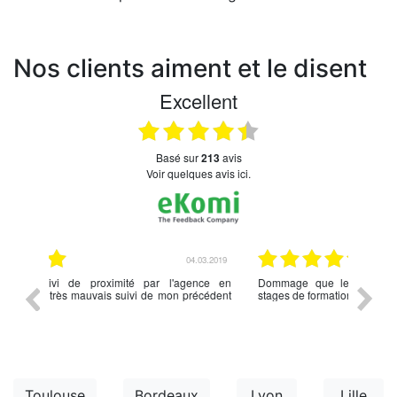
Nos clients aiment et le disent
Excellent
basé sur
213
avis
Voir quelques avis ici.
.03.2019
23.02.2019
nce en
Dommage que les intervenantes ne suivent pas de
rien à d
écédent
stages de formation comme dans d autres associations,
Toulouse
Bordeaux
Lyon
Lille